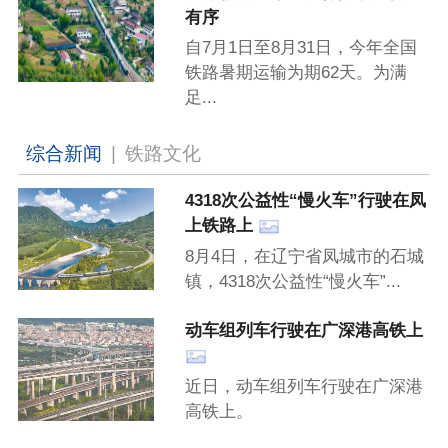
有序
自7月1日至8月31日，今年全国
铁路暑期运输为期62天。为满
足...
综合新闻
|
铁路文化
4318次公益性“慢火车”行驶在凤
上铁路上
8月4日，在辽宁省凤城市的石城
镇，4318次公益性“慢火车”...
动车组列车行驶在广深港高铁上
近日，动车组列车行驶在广深港
高铁上。