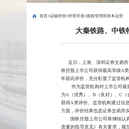
首页
>
运输经营
>
经营开发
>
股权管理和资本运营
大秦铁路、中铁特
近日，上海、深圳证券交易所公
铁控股上市公司
获得最高等级A
年获此评价
，
充分彰显了
监管机
作为监管机构对上市公司最
为A（优秀）、B（良好）、C（
获得
A
类
评价。
监管机构
通过信
方面，评价结果也
是证券
交易所
国铁控股上市公司将继续认
质量的指导意见》有关要求，规