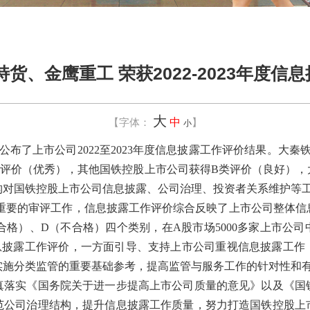
货、金鹰重工 荣获2022-2023年度信
大
【字体：
中
】
小
布了上市公司2022至2023年度信息披露工作评价结果。大秦
类
评价（优秀），其他国铁控股上市公司获得B
类
评价（良好）
，
构
对国铁控股上市公司信息披露、
公司治理
、投资者关系
维护
等
重要的审评工作，
信息披露工作评价综合反映了上市公司整体信
合格）、D（不合格）
四个类别，
在A股市场5000多家上市公
息披露工作评价，一方面引导、支持上市公司重视信息披露工作
实施
分类监管的重要基础参考，提高监管与服务工作的针对性和
真落实《
国务院关于进一步提高上市公司质量的意见
》以及《国
范公司治理结构，提升信息披露工作质量，努力打造国铁控股上