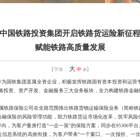
中国铁路投资集团开启铁路货运险新征
赋能铁路高质量发展
大
【字体：
中
】
小
作为国铁集团直属全资企业，积极发挥铁路国有资本投资和运营
略
投资、资产开发、金融服务三大业务板块，全力构建铁路金融
团所属铁路保险公司在全路范围
推出
铁路货物运输保险业务（简称铁
金融保险的风险管理功能，助力
铁路货运市场化改革，筑牢风险
导向，
为客户量身打造
“一企一策”的保险方案
，同步
在95306平
运信息系统的高效衔接，为客户带来
“
一个窗口、一次报价、一