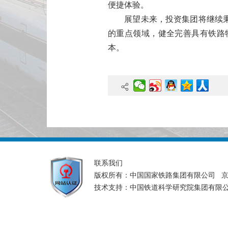
便捷体验。
展望未来，投资集团将
继续
的
重点领域，
健全完善
具有铁路
本。
联系我们
版权所有：中国国家铁路集团有限公司
京
技术支持：中国铁道科学研究院集团有限