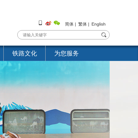
简体
|
繁体
|
English
铁路文化
为您服务