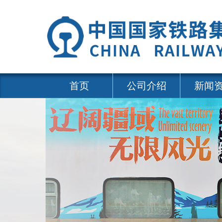
首页
公司介绍
新闻