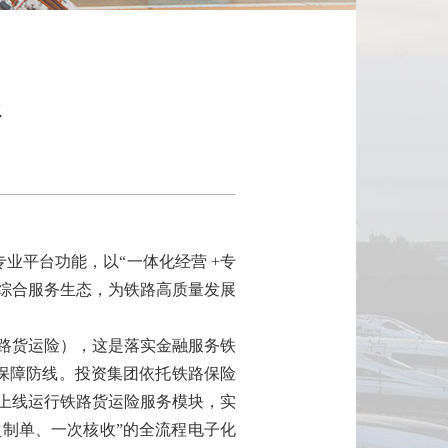
程
专业平台
功能，
以
“
一体化经营
+
专
综合服务生态，为铁路
高质量
发展
路货运险）
，
这是落实金融服务铁
保障防线。
投资集团
依托铁路保险
台上线
运行
铁路货运险服务模块，实
次制单、一次核收
”
的全流程电子化