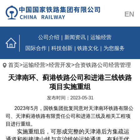
EN
公司介绍
|
新闻资讯
|
运输经营
国际合作
|
科技创新
|
铁路文化
|
为您服务
首页
>
运输经营
>
经营开发
>
合资铁路公司经营管理
天津南环、蓟港铁路公司和进港三线铁路
项目实施重组
发布时间：2023-05-31
2023
年
5
月，国铁集团批复同意
对天津南环铁路有限公
司、天津蓟港铁路有限责任公司和进港三线及相关工程项
目进行重组。
实施重组后，可
形成完整的天津港后方集疏运
通道和衔接津山线与京沪线的运输通道，有利于优