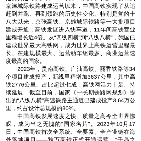
京津城际铁路建成运营以来，中国高铁实现了从追
赶到并跑、再到领跑的历史性变化。特别是党的十
八大以来，京张高铁、京雄城际铁路等一大批项目
建成开通，高铁发展进入快车道，11年间高铁营业
里程增长近4倍。从“四纵四横”到“八纵八横”，我国已
建成世界最大高铁网，成为世界上高铁运营里程最
长、在建规模最大、运营动车组最多、商业运营速
度最高的国家。
2023年，贵南高铁、广汕高铁、丽香铁路等34
个项目建成投产，新线里程增加3637公里，其中高
铁2776公里、占比超过七成，高铁网活力十足、持
续延展。截至目前，国家《中长期铁路网规划》提
出的“八纵八横”高速铁路主通道已建成投产3.64万公
里，约占设计总规模的80%。
中国高铁发展速度之快、质量之高令全世界惊
叹，成为当之无愧的“国家名片”。2023年10月17
日，中国高铁首次全系统、全要素、全产业链在海
外落地项目——雅万高铁正式开通运营，“千岛之