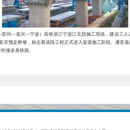
—苏州—嘉兴—宁波）高铁浙江宁波江北段施工现场，建设工人运
安装至预定桥墩，标志着该段工程正式进入架梁施工阶段。通苏嘉
将衔接多条铁路。