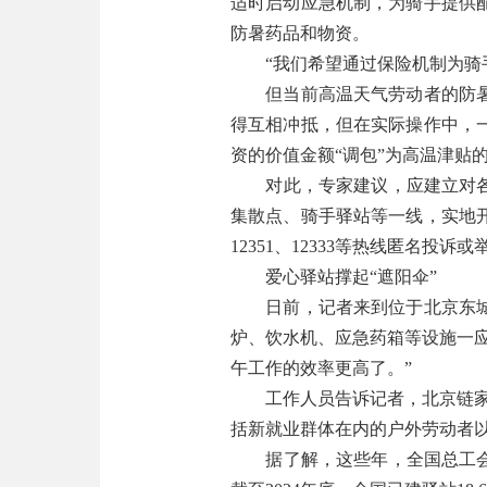
适时启动应急机制，为骑手提供
防暑药品和物资。
“我们希望通过保险机制为骑手
但当前高温天气劳动者的防暑保
得互相冲抵，但在实际操作中，
资的价值金额“调包”为高温津贴
对此，专家建议，应建立对各企
集散点、骑手驿站等一线，实地
12351、12333等热线匿名
爱心驿站撑起“遮阳伞”
日前，记者来到位于北京东城区
炉、饮水机、应急药箱等设施一
午工作的效率更高了。”
工作人员告诉记者，北京链家于2
括新就业群体在内的户外劳动者
据了解，这些年，全国总工会针