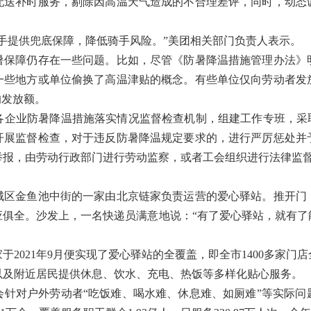
配送补时服务，剔除因高温天气造成的不合理差评，同时，动态
提供兜底保障，降低骑手风险。”美团相关部门负责人表示。
障仍存在一些问题。比如，尽管《防暑降温措施管理办法》
一些地方或单位偷换了高温津贴的概念。有些单位仅向劳动者发
的发放额。
业防暑降温措施落实情况监督检查机制，组建工作专班，采取
开展监督检查，对于违反防暑降温规定要求的，进行严厉惩处并
投诉或举报，由劳动行政部门进行劳动监察，或者工会组织进行法律监
金鱼池中街的一家由北京链家负责运营的爱心驿站。推开门
应俱全。沙发上，一名快递员满意地说：“有了爱心驿站，就有了
021年9月便实现了爱心驿站的全覆盖，即全市1400多家门
以及附近居民提供休息、饮水、充电、热饭等多样化贴心服务。
对户外劳动者“吃饭难、喝水难、休息难、如厕难”等实际问