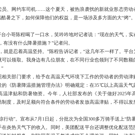
、网约车司机……这个夏天，被热浪袭扰的新就业形态劳动
酷暑之下，如何保障他们的权益，是一场涉及多方面的大“烤”
台小哥陈程喝了一口水，笑吟吟地对记者说：“现在的天气，实
有没有什么降暑措施？”记者问。
就是忍着高温坚持。”陈程告诉记者，“这几年不一样了。平台
就可以领取。我身边有几位朋友，在不同行业也领到了不同数额
”
关部门要求，给予在高温天气环境下工作的劳动者的劳动津贴，
发的《防暑降温措施管理办法》明确规定：在35℃以上高温天气
高温津贴和防暑物资。今年，人社部发布的《关于做好2025
贴制度，及时足额向符合条件的劳动者发放高温津贴，不得以发
凉行动”。宣布从7月1日起，分批次为全国300多万骑手送上“防
手在炎热天气下的收入。同时，美团配送平台还调整优化配送范