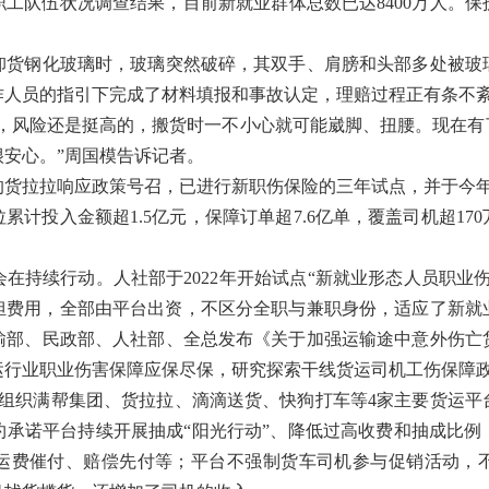
队伍状况调查结果，目前新就业群体总数已达8400万人。保
货钢化玻璃时，玻璃突然破碎，其双手、肩膀和头部多处被玻
作人员的指引下完成了材料填报和事故认定，理赔过程正有条不
风险还是挺高的，搬货时一不小心就可能崴脚、扭腰。现在有
安心。”周国模告诉记者。
拉拉响应政策号召，已进行新职伤保险的三年试点，并于今年7
累计投入金额超1.5亿元，保障订单超7.6亿单，覆盖司机超1
持续行动。人社部于2022年开始试点“新就业形态人员职业伤
担费用，全部由平台出资，不区分全职与兼职身份，适应了新就
运输部、民政部、人社部、全总发布《关于加强运输途中意外伤亡
运行业职业伤害保障应保尽保，研究探索干线货运司机工伤保障
织满帮集团、货拉拉、滴滴送货、快狗打车等4家主要货运平
约承诺平台持续开展抽成“阳光行动”、降低过高收费和抽成比例
运费催付、赔偿先付等；平台不强制货车司机参与促销活动，