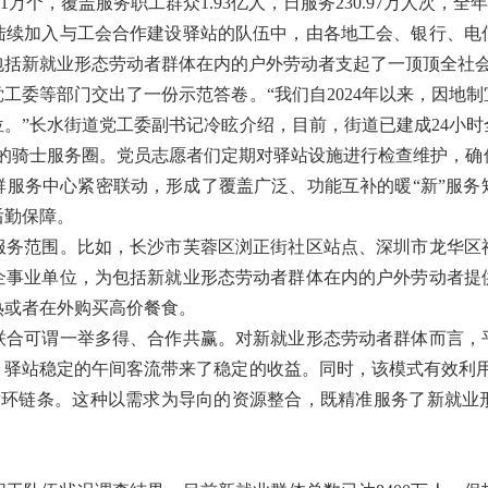
.61万个，覆盖服务职工群众1.93亿人，日服务230.97万人次
加入与工会合作建设驿站的队伍中，由各地工会、银行、电
括新就业形态劳动者群体在内的户外劳动者支起了一顶顶全社会
等部门交出了一份示范答卷。“我们自2024年以来，因地制
。”长水街道党工委副书记冷眩介绍，目前，街道已建成24小
达”的骑士服务圈。党员志愿者们定期对驿站设施进行检查维护，
群服务中心紧密联动，形成了覆盖广泛、功能互补的暖“新”服务
后勤保障。
范围。比如，长沙市芙蓉区浏正街社区站点、深圳市龙华区
企事业单位，为包括新就业形态劳动者群体在内的户外劳动者提
热或者在外购买高价餐食。
可谓一举多得、合作共赢。对新就业形态劳动者群体而言，
，驿站稳定的午间客流带来了稳定的收益。同时，该模式有效利用
微循环链条。这种以需求为导向的资源整合，既精准服务了新就业