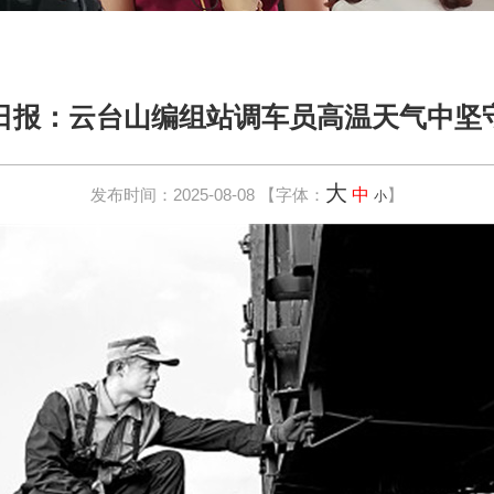
日报：云台山编组站调车员高温天气中坚
大
发布时间：2025-08-08
【字体：
中
】
小