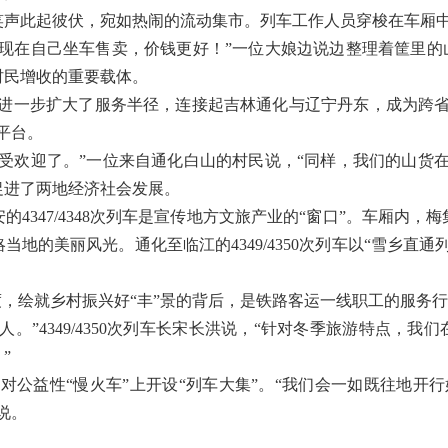
此起彼伏，宛如热闹的流动集市。列车工作人员穿梭在车厢中
在自己坐车售卖，价钱更好！”一位大娘边说边整理着筐里的山
村民增收的重要载体。
317次列车进一步扩大了服务半径，连接起吉林通化与辽宁丹东，成为
平台。
欢迎了。”一位来自通化白山的村民说，“同样，我们的山货在
促进了两地经济社会发展。
347/4348次列车是宣传地方文旅产业的“窗口”。车厢内，
地的美丽风光。通化至临江的4349/4350次列车以“雪乡直
，绘就乡村振兴好“丰”景的背后，是铁路客运一线职工的服务
”4349/4350次列车长宋长洪说，“针对冬季旅游特点，我
”
益性“慢火车”上开设“列车大集”。“我们会一如既往地开行
说。