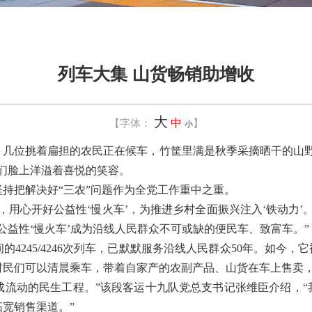
列车大集 山货畅销助增收
大
【字体：
中
】
小
位挑着扁担的农民正在候车，竹筐里满是秋季采摘晒干的山野菜。
们脸上洋溢着喜悦的笑容。
把解决好“三农”问题作为全党工作重中之重。
心开好公益性‘慢火车’，为推进乡村全面振兴注入‘铁动力’
公益性‘慢火车’成为沿线人民群众不可或缺的便民车、致富车。”
245/4246次列车，已默默服务沿线人民群众50年。如今，它
村民们可以清晨乘车，带着自家产的农副产品、山货在车上售卖
成流动的民生工程。”该段客运十九队党总支书记张维臣介绍，“
宽销售渠道。”