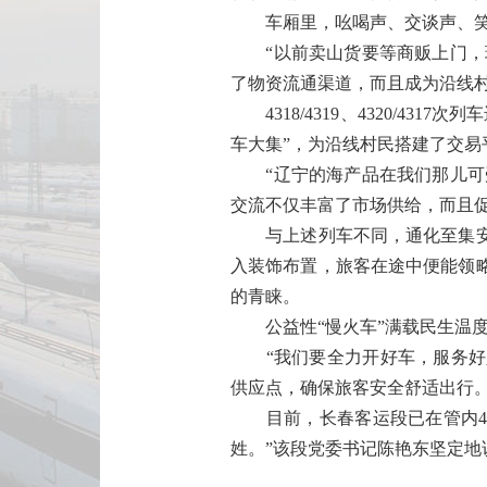
车厢里，吆喝声、交谈声、笑声
“以前卖山货要等商贩上门，现
了物资流通渠道，而且成为沿线
4318/4319、4320/4
车大集”，为沿线村民搭建了交易
“辽宁的海产品在我们那儿可受
交流不仅丰富了市场供给，而且
与上述列车不同，通化至集安的4
入装饰布置，旅客在途中便能领略当
的青睐。
公益性“慢火车”满载民生温度
“我们要全力开好车，服务好人。
供应点，确保旅客安全舒适出行。
目前，长春客运段已在管内4对公
姓。”该段党委书记陈艳东坚定地